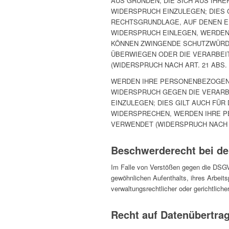
AUS GRÜNDEN, DIE SICH AUS IHR
WIDERSPRUCH EINZULEGEN; DIES G
RECHTSGRUNDLAGE, AUF DENEN E
WIDERSPRUCH EINLEGEN, WERDEN
KÖNNEN ZWINGENDE SCHUTZWÜRDIG
ÜBERWIEGEN ODER DIE VERARBEI
(WIDERSPRUCH NACH ART. 21 ABS. 
WERDEN IHRE PERSONENBEZOGENEN
WIDERSPRUCH GEGEN DIE VERAR
EINZULEGEN; DIES GILT AUCH FÜR
WIDERSPRECHEN, WERDEN IHRE 
VERWENDET (WIDERSPRUCH NACH AR
Beschwerde­recht bei de
Im Falle von Verstößen gegen die DSGVO
gewöhnlichen Aufenthalts, ihres Arbei
verwaltungsrechtlicher oder gerichtliche
Recht auf Daten­übertrag