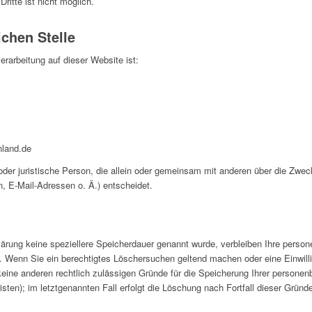
ritte ist nicht möglich.
ichen Stelle
verarbeitung auf dieser Website ist:
nland.de
e oder juristische Person, die allein oder gemeinsam mit anderen über die Zwe
 E-Mail-Adressen o. Ä.) entscheidet.
lärung keine speziellere Speicherdauer genannt wurde, verbleiben Ihre perso
t. Wenn Sie ein berechtigtes Löschersuchen geltend machen oder eine Einwill
keine anderen rechtlich zulässigen Gründe für die Speicherung Ihrer persone
sten); im letztgenannten Fall erfolgt die Löschung nach Fortfall dieser Gründ