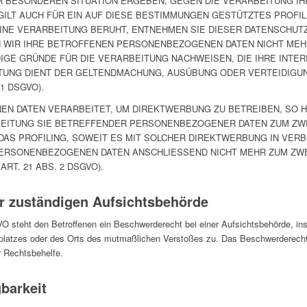
ER BESONDEREN SITUATION ERGEBEN, GEGEN DIE VERARBEITUNG 
ILT AUCH FÜR EIN AUF DIESE BESTIMMUNGEN GESTÜTZTES PROFILI
INE VERARBEITUNG BERUHT, ENTNEHMEN SIE DIESER DATENSCHUT
 WIR IHRE BETROFFENEN PERSONENBEZOGENEN DATEN NICHT MEHR 
E GRÜNDE FÜR DIE VERARBEITUNG NACHWEISEN, DIE IHRE INTER
TUNG DIENT DER GELTENDMACHUNG, AUSÜBUNG ODER VERTEIDIG
1 DSGVO).
 DATEN VERARBEITET, UM DIREKTWERBUNG ZU BETREIBEN, SO HA
BEITUNG SIE BETREFFENDER PERSONENBEZOGENER DATEN ZUM Z
 DAS PROFILING, SOWEIT ES MIT SOLCHER DIREKTWERBUNG IN VER
PERSONENBEZOGENEN DATEN ANSCHLIESSEND NICHT MEHR ZUM ZW
T. 21 ABS. 2 DSGVO).
r zuständigen Aufsichts­behörde
 steht den Betroffenen ein Beschwerderecht bei einer Aufsichtsbehörde, ins
tsplatzes oder des Orts des mutmaßlichen Verstoßes zu. Das Beschwerderecht
r Rechtsbehelfe.
­barkeit