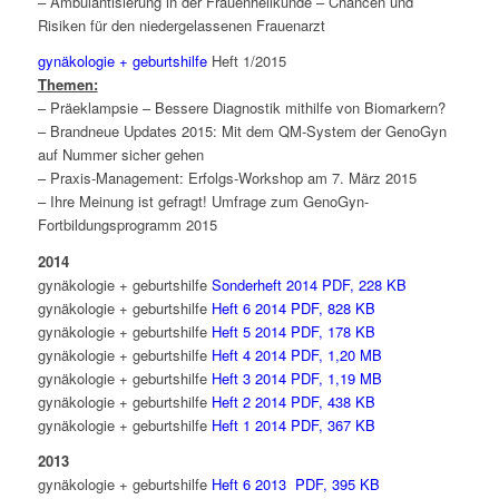
– Ambulantisierung in der Frauenheilkunde – Chancen und
Risiken für den niedergelassenen Frauenarzt
gynäkologie + geburtshilfe
Heft 1/2015
Themen:
– Präeklampsie – Bessere Diagnostik mithilfe von Biomarkern?
– Brandneue Updates 2015: Mit dem QM-System der GenoGyn
auf Nummer sicher gehen
– Praxis-Management: Erfolgs-Workshop am 7. März 2015
– Ihre Meinung ist gefragt! Umfrage zum GenoGyn-
Fortbildungsprogramm 2015
2014
gynäkologie + geburtshilfe
Sonderheft 2014 PDF, 228 KB
gynäkologie + geburtshilfe
Heft 6 2014 PDF, 828 KB
gynäkologie + geburtshilfe
Heft 5 2014 PDF, 178 KB
gynäkologie + geburtshilfe
Heft 4 2014 PDF, 1,20 MB
gynäkologie + geburtshilfe
Heft 3 2014 PDF, 1,19 MB
gynäkologie + geburtshilfe
Heft 2 2014 PDF, 438 KB
gynäkologie + geburtshilfe
Heft 1 2014 PDF, 367 KB
2013
gynäkologie + geburtshilfe
Heft 6 2013 PDF, 395 KB