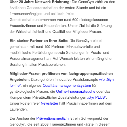
Über 20 Jahre Netzwerk-Erfahrung:
Die GenoGyn zählt zu den
ärztlichen Genossenschaften der ersten Stunde und ist ein
firmenunabhängiges und politisch freies
Gemeinschaftsunternehmen von rund 600 niedergelassenen
Frauenärztinnen und Frauenärzten. Unser Ziel ist die Stärkung
der Wirtschaftlichkeit und Qualität der Mitglieder-Praxen.
Ein starker Partner an Ihrer Seite:
Die GenoGyn bietet
gemeinsam mit rund 100 Partnern Einkaufsvorteile und
medizinische Fortbildungen sowie Schulungen in Praxis- und
Personalmanagement an. Auf Wunsch leisten wir umfängliche
Beratung in allen Praxisbereichen.
Mitglieder-Praxen profitieren von fachgruppenspezifischen
Angeboten:
Dazu gehören innovative Praxiskonzepte
wie „Gyn-
for-life“
, ein eigenes
Qualitätsmanagementsystem
für
gynäkologische Praxen, die
Online-Frauenarztsuche
oder das
Kompendium Privatärztlicher Zusatzleistungen
„GynPLUS“
.
Unser kostenfreier
Newsletter
hält PraxisinhaberInnen auf dem
Laufenden.
Der Ausbau der
Präventionsmedizin
ist ein Schwerpunkt der
GenoGyn, die seit 2008 Frauenärztinnen und -ärzte in diesem