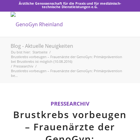
Ärztliche Genossenschaft für die Praxis und für medizinisch-
technische Dienstleistungen e.G.
Blog - Aktuelle Neuigkeiten
Du bist hier:
Startseite
/
Brustkrebs vorbeugen – Frauenärzte der GenoGyn: Primärprävention
bei Brustkrebs ist möglich (10.08.2016)
/
Pressearchiv
/
Brustkrebs vorbeugen – Frauenärzte der GenoGyn: Primärprävention
be...
PRESSEARCHIV
Brustkrebs vorbeugen
– Frauenärzte der
GenoGyn: