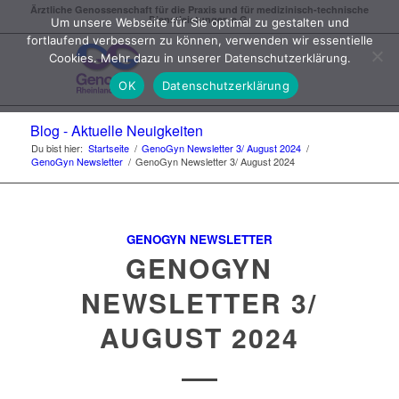
Ärztliche Genossenschaft für die Praxis und für medizinisch-technische
Dienstleistungen e.G.
Um unsere Webseite für Sie optimal zu gestalten und
fortlaufend verbessern zu können, verwenden wir essentielle
Cookies. Mehr dazu in unserer Datenschutzerklärung.
OK
Datenschutzerklärung
Blog - Aktuelle Neuigkeiten
Du bist hier:
Startseite
/
GenoGyn Newsletter 3/ August 2024
/
GenoGyn Newsletter
/
GenoGyn Newsletter 3/ August 2024
GENOGYN NEWSLETTER
GENOGYN
NEWSLETTER 3/
AUGUST 2024