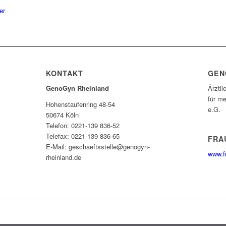
er
KONTAKT
GEN
GenoGyn Rheinland
Ärztli
für me
Hohenstaufenring 48-54
e.G.
50674 Köln
Telefon: 0221-139 836-52
Telefax: 0221-139 836-65
FRA
E-Mail: geschaeftsstelle@genogyn-
www.f
rheinland.de