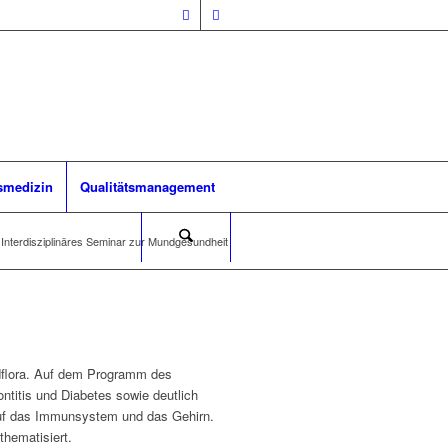
smedizin
Qualitätsmanagement
Interdisziplinäres Seminar zur Mundgesundheit
ndflora. Auf dem Programm des
titis und Diabetes sowie deutlich
 auf das Immunsystem und das Gehirn.
hematisiert.