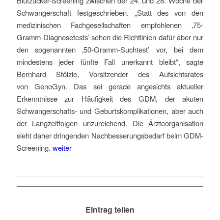
Blutzucker-Screening zwischen der 24. und 28. Woche der
Schwangerschaft festgeschrieben. „Statt des von den
medizinischen Fachgesellschaften empfohlenen ‚75-
Gramm-Diagnosetests’ sehen die Richtlinien dafür aber nur
den sogenannten ‚50-Gramm-Suchtest’ vor, bei dem
mindestens jeder fünfte Fall unerkannt bleibt“, sagte
Bernhard Stölzle, Vorsitzender des Aufsichtsrates
von
GenoGyn
. Das sei gerade angesichts aktueller
Erkenntnisse zur Häufigkeit des GDM, der akuten
Schwangerschafts- und Geburtskomplikationen, aber auch
der Langzeitfolgen unzureichend. Die Ärzteorganisation
sieht daher dringenden Nachbesserungsbedarf beim GDM-
Screening.
weiter
Eintrag teilen