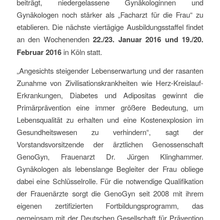
beiträgt, niedergelassene Gynäkologinnen und
Gynäkologen noch stärker als „Facharzt für die Frau“ zu
etablieren. Die nächste viertägige Ausbildungsstaffel findet
an den Wochenenden
22./23. Januar 2016 und 19./20.
Februar 2016
in Köln statt.
„Angesichts steigender Lebenserwartung und der rasanten
Zunahme von Zivilisationskrankheiten wie Herz-Kreislauf-
Erkrankungen, Diabetes und Adipositas gewinnt die
Primärprävention eine immer größere Bedeutung, um
Lebensqualität zu erhalten und eine Kostenexplosion im
Gesundheitswesen zu verhindern“, sagt der
Vorstandsvorsitzende der ärztlichen Genossenschaft
GenoGyn, Frauenarzt Dr. Jürgen Klinghammer.
Gynäkologen als lebenslange Begleiter der Frau obliege
dabei eine Schlüsselrolle. Für die notwendige Qualifikation
der Frauenärzte sorgt die GenoGyn seit 2008 mit ihrem
eigenen zertifizierten Fortbildungsprogramm, das
gemeinsam mit der Deutschen Gesellschaft für Prävention