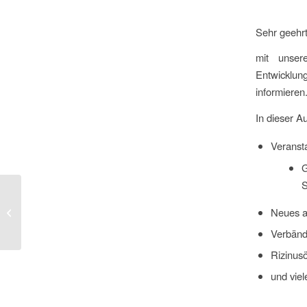
Sehr geehr
mit uns
Entwicklun
informieren
In dieser A
Veranst
G
S
Neues a
GenoGyn Newsletter Mai 2025
Verbänd
Rizinusö
und vie