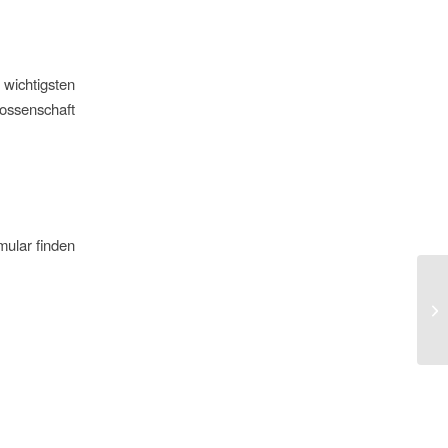
ichtigsten
ossenschaft
ular finden
Ge