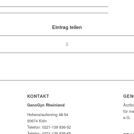
Eintrag teilen
KONTAKT
GEN
GenoGyn Rheinland
Ärztli
für me
Hohenstaufenring 48-54
e.G.
50674 Köln
Telefon: 0221-139 836-52
Telefax: 0221-139 836-65