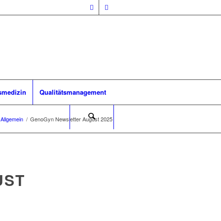
smedizin
Qualitätsmanagement
Allgemein
/
GenoGyn Newsletter August 2025
UST