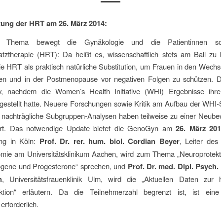
ung der HRT am 26. März 2014:
 Thema bewegt die Gynäkologie und die Patientinnen s
tztherapie (HRT): Da heißt es, wissenschaftlich stets am Ball zu b
ie HRT als praktisch natürliche Substitution, um Frauen in den Wechs
n und in der Postmenopause vor negativen Folgen zu schützen. D
v, nachdem die Women’s Health Initiative (WHI) Ergebnisse ihrer
gestellt hatte. Neuere Forschungen sowie Kritik am Aufbau der WHI-
 nachträgliche Subgruppen-Analysen haben teilweise zu einer Neube
rt. Das notwendige Update bietet die GenoGyn am
26. März 20
ung in Köln:
Prof. Dr. rer. hum. biol. Cordian Beyer
, Leiter des 
mie am Universitätsklinikum Aachen, wird zum Thema „Neuroprotek
ogene und Progesterone“ sprechen, und
Prof. Dr. med. Dipl. Psych.
n
, Universitätsfrauenklinik Ulm, wird die „Aktuellen Daten zur 
ktion“ erläutern. Da die Teilnehmerzahl begrenzt ist, ist eine s
rforderlich.