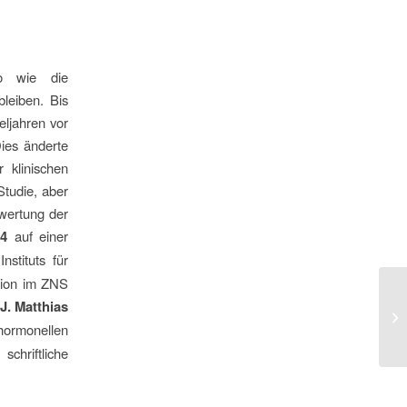
o wie die
leiben. Bis
eljahren vor
ies änderte
 klinischen
Studie, aber
wertung der
14
auf einer
Instituts für
tion im ZNS
 J. Matthias
QM
4.
hormonellen
chriftliche