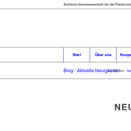
Ärztliche Genossenschaft für die Praxis un
Start
Über uns
Koope
Blog - Aktuelle Neuigkeiten
Du bist hier:
Sta
NE