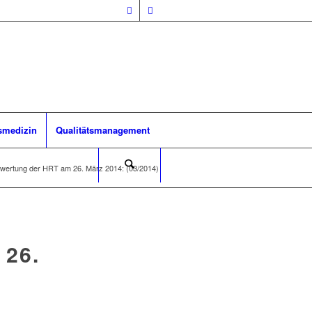
smedizin
Qualitätsmanagement
wertung der HRT am 26. März 2014: (03/2014)
26.