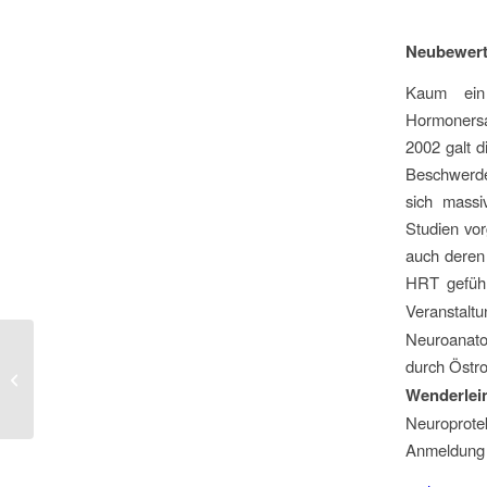
Neubewert
Kaum ein
Hormonersa
2002 galt d
Beschwerde
sich massi
Studien vor
auch deren
HRT gefüh
Veranstalt
Neuroanato
durch Östr
Kommunikationsseminar am 22. März
2014: (03/2014)
Wenderlei
Neuroprote
Anmeldung e