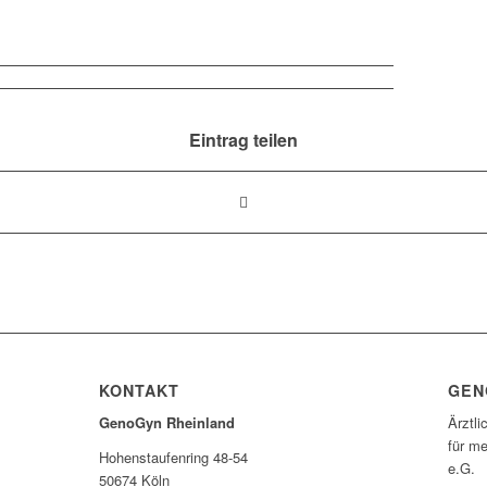
Eintrag teilen
KONTAKT
GEN
GenoGyn Rheinland
Ärztli
für me
Hohenstaufenring 48-54
e.G.
50674 Köln