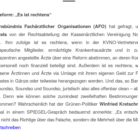
eform: „Es ist rechtens“
sbündnis Fachärztlicher Organisationen (AFO)
hat gefragt,
els
von der Rechtsabteilung der Kassenärztlichen Vereinigung No
et. Ihm zufolge ist es rechtens, wenn in der KVNO-Vertreterv
apeutische Mitglieder, ermächtigte Krankenhausärzte und in z
szentren angestellte Ärzte über eine Reform abstimmen, an deren K
ersonell noch finanziell beteiligt sind. Außerdem ist es rechtens, 
ssene Ärztinnen und Ärzte via Umlage mit ihrem eigenen Geld zur F
nstes in Gänze oder teilweise herangezogen werden. Und das, so Bar
undso, Soundso und Soundso, juristisch also alles offenbar clean – a
. Denn wie können solche zumindest zweifelhaften Bestimmunge
ommen? Wahrscheinlich hat der Grünen-Politiker
Winfried Kretsc
mal in einem SPIEGEL-Gespräch bedauernd anmerkte: „Es entsche
nicht das Richtige über das Falsche, sondern die Mehrheit über die Mi
tschreiben