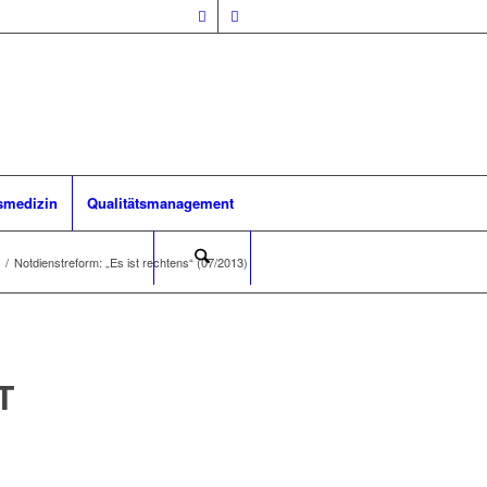
smedizin
Qualitätsmanagement
/
Notdienstreform: „Es ist rechtens“ (07/2013)
T