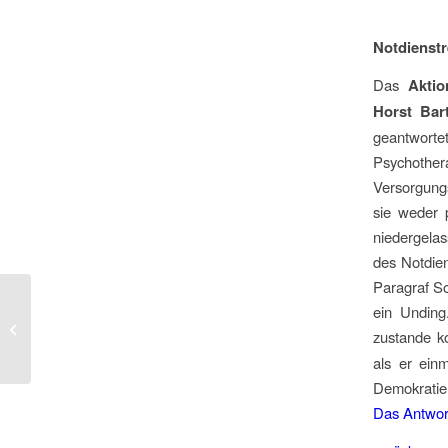
Notdienstr
Das
Aktion
Horst Bart
geantwort
Psychother
Versorgung
sie weder p
niedergela
des Notdie
Paragraf So
ein Unding
Neuer Partner: TEAM IMPULS
zustande k
(07/2013)
als er ein
Demokratie 
Das Antwor