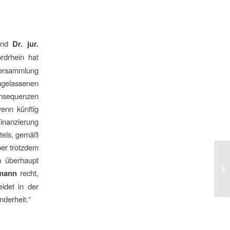
 und
Dr. jur.
rdrhein hat
ersammlung
ugelassenen
onsequenzen
wenn künftig
inanzierung
tels, gemäß
ber trotzdem
n überhaupt
Fa
hmann
recht,
(0
idet in der
nderheit.“