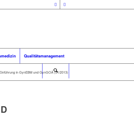
smedizin
Qualitätsmanagement
Einführung in GynEBM und GynGOÄ (01/2013)
ND