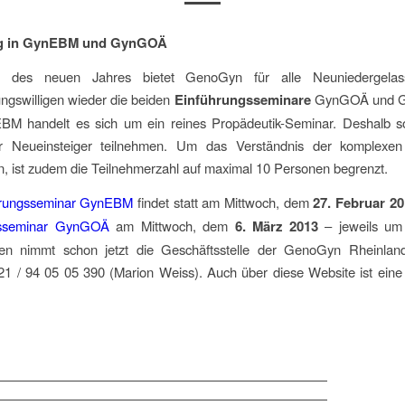
ng in GynEBM und GynGOÄ
 des neuen Jahres bietet GenoGyn für alle Neuniedergela
ngswilligen wieder die beiden
Einführungsseminare
GynGOÄ und G
M handelt es sich um ein reines Propädeutik-Seminar. Deshalb so
ur Neueinsteiger teilnehmen. Um das Verständnis der komplexen
en, ist zudem die Teilnehmerzahl auf maximal 10 Personen begrenzt.
hrungsseminar GynEBM
findet statt am Mittwoch, dem
27. Februar 2
gsseminar GynGOÄ
am Mittwoch, dem
6. März 2013
– jeweils um
n nimmt schon jetzt die Geschäftsstelle der GenoGyn Rheinlan
221 / 94 05 05 390 (Marion Weiss). Auch über diese Website ist ein