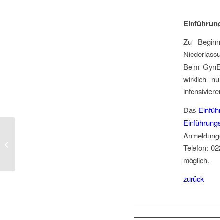
Einführu
Zu Beginn
Niederlassu
Beim GynEB
wirklich n
intensivier
Das
Einfü
Einführun
Anmeldunge
Hinterher geht’s online weiter
Telefon: 0
(01/2013)
möglich.
zurück