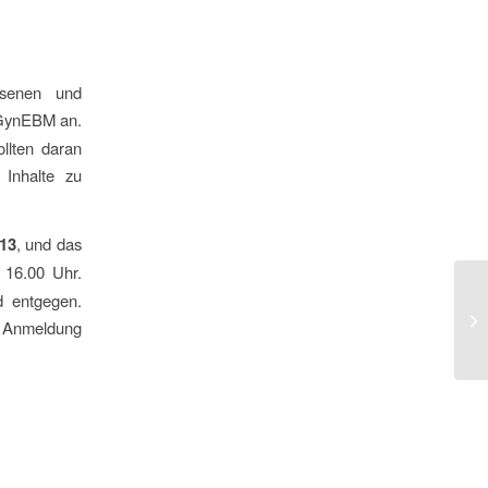
ssenen und
ynEBM an.
llten daran
 Inhalte zu
013
, und das
 16.00 Uhr.
d entgegen.
Ar
e Anmeldung