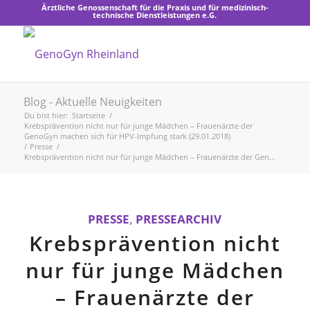
Ärztliche Genossenschaft für die Praxis und für medizinisch-
technische Dienstleistungen e.G.
Blog - Aktuelle Neuigkeiten
Du bist hier:
Startseite
/
Krebsprävention nicht nur für junge Mädchen – Frauenärzte der
GenoGyn machen sich für HPV-Impfung stark (29.01.2018)
/
Presse
/
Krebsprävention nicht nur für junge Mädchen – Frauenärzte der Gen...
PRESSE
,
PRESSEARCHIV
Krebsprävention nicht
nur für junge Mädchen
– Frauenärzte der