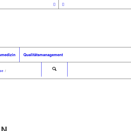
smedizin
Qualitätsmanagement
se
/
YN