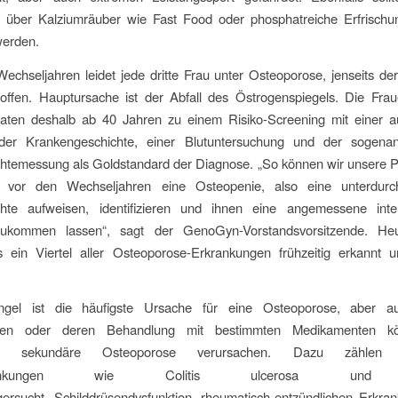
e über Kalziumräuber wie Fast Food oder phosphatreiche Erfrischu
werden.
chseljahren leidet jede dritte Frau unter Osteoporose, jenseits der
roffen. Hauptursache ist der Abfall des Östrogenspiegels. Die Frau
ten deshalb ab 40 Jahren zu einem Risiko-Screening mit einer au
der Krankengeschichte, einer Blutuntersuchung und der sogena
htemessung als Goldstandard der Diagnose. „So können wir unsere Pa
s vor den Wechseljahren eine Osteopenie, also eine unterdurchs
hte aufweisen, identifizieren und ihnen eine angemessene interd
zukommen lassen“, sagt der GenoGyn-Vorstandsvorsitzende. He
s ein Viertel aller Osteoporose-Erkrankungen frühzeitig erkannt 
gel ist die häufigste Ursache für eine Osteoporose, aber a
gen oder deren Behandlung mit bestimmten Medikamenten k
te sekundäre Osteoporose verursachen.
Dazu zählen c
krankungen wie Colitis ulcerosa und
ersucht, Schilddrüsendysfunktion, rheumatisch-entzündlichen Erkran