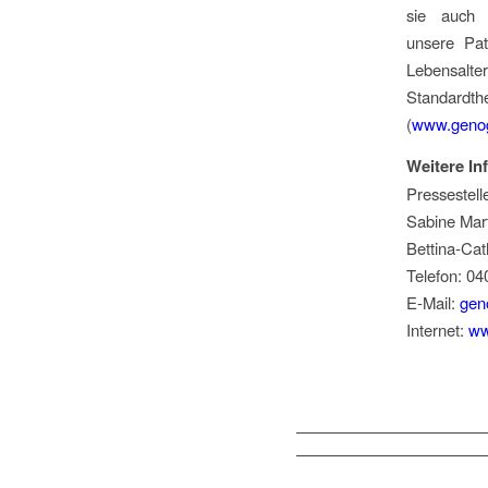
sie auch 
unsere Pat
Lebensalte
Standardt
(
www.geno
Weitere In
Pressestel
Sabine Mar
Bettina-Cat
Telefon: 04
E-Mail:
gen
Internet:
ww