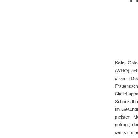
Köln.
Osteo
(WHO) gehö
allein in D
Frauensac
Skelettapp
Schenkelhal
im Gesundh
meisten M
gefragt, d
der wir in