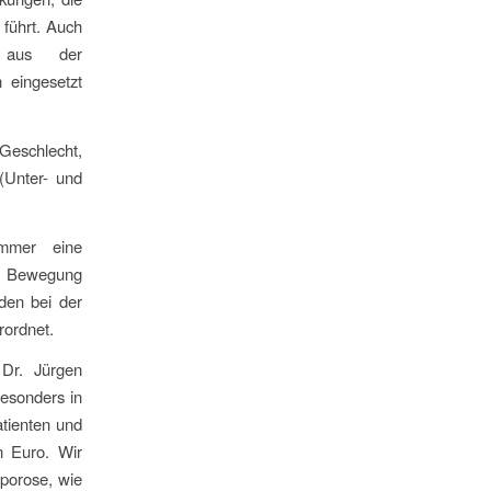
 führt. Auch
r aus der
 eingesetzt
eschlecht,
(Unter- und
immer eine
ge Bewegung
rden bei der
ordnet.
 Dr. Jürgen
esonders in
atienten und
n Euro. Wir
oporose, wie