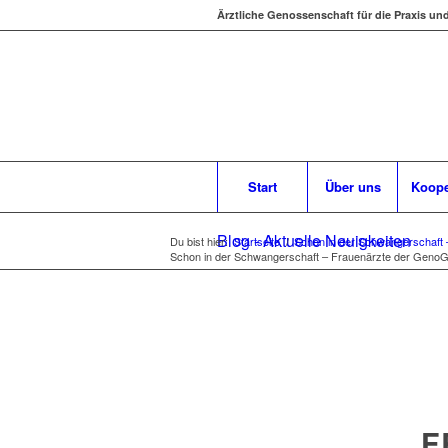
Ärztliche Genossenschaft für die Praxis un
Start
Über uns
Koope
Blog - Aktuelle Neuigkeiten
Du bist hier:
Startseite
/
Schon in der Schwangerschaft 
Schon in der Schwangerschaft – Frauenärzte der GenoGy
F