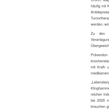
häufig mit 
Antidepr
Tumorthera
werden, wi
Zu den be
Veranlagun
Übergewich
Präventio
knochensta
mit Kraft- 
medikament
„Lebenslan
Klinghamme
reichen Ind
bis 2025 m
brauchen ge