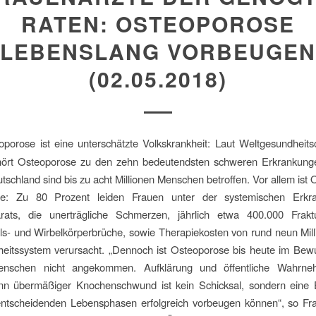
RATEN: OSTEOPOROSE
LEBENSLANG VORBEUGEN
(02.05.2018)
porose ist eine unterschätzte Volkskrankheit: Laut Weltgesundheits
rt Osteoporose zu den zehn bedeutendsten schweren Erkrankunge
eutschland sind bis zu acht Millionen Menschen betroffen. Vor allem ist
he: Zu 80 Prozent leiden Frauen unter der systemischen Erkr
arats, die unerträgliche Schmerzen, jährlich etwa 400.000 Frakt
s- und Wirbelkörperbrüche, sowie Therapiekosten von rund neun Mil
eitssystem verursacht. „Dennoch ist Osteoporose bis heute im Bewu
enschen nicht angekommen. Aufklärung und öffentliche Wahrne
enn übermäßiger Knochenschwund ist kein Schicksal, sondern eine 
 entscheidenden Lebensphasen erfolgreich vorbeugen können“, so Fra