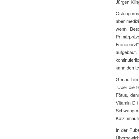
Jürgen Kli
Osteoporose
aber medizi
wenn Besc
Primärpräv
Frauenarzt“
aufgebaut.
kontinuier
kann den te
Genau hier 
„Über die f
Fötus, den
Vitamin D f
Schwanger
Kalziumauf
In der Pube
Übergewich