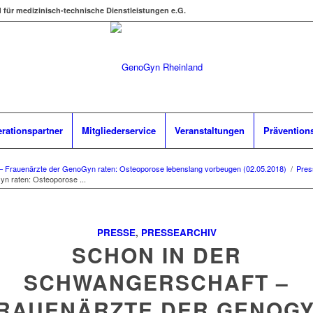
d für medizinisch-technische Dienstleistungen e.G.
rationspartner
Mitgliederservice
Veranstaltungen
Prävention
– Frauenärzte der GenoGyn raten: Osteoporose lebenslang vorbeugen (02.05.2018)
/
Pres
n raten: Osteoporose ...
PRESSE
,
PRESSEARCHIV
SCHON IN DER
SCHWANGERSCHAFT –
RAUENÄRZTE DER GENOG