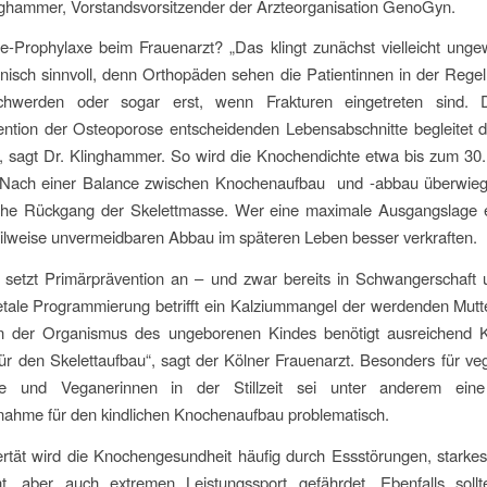
nghammer, Vorstandsvorsitzender der Ärzteorganisation GenoGyn.
-Prophylaxe beim Frauenarzt? „Das klingt zunächst vielleicht ungew
nisch sinnvoll, denn Orthopäden sehen die Patientinnen in der Regel
hwerden oder sogar erst, wenn Frakturen eingetreten sind. D
ention der Osteoporose entscheidenden Lebensabschnitte begleitet 
, sagt Dr. Klinghammer. So wird die Knochendichte etwa bis zum 30
 Nach einer Balance zwischen Knochenaufbau und -abbau überwieg
liche Rückgang der Skelettmasse. Wer eine maximale Ausgangslage er
ilweise unvermeidbaren Abbau im späteren Leben besser verkraften.
setzt Primärprävention an – und zwar bereits in Schwangerschaft un
etale Programmierung betrifft ein Kalziummangel der werdenden Mut
n der Organismus des ungeborenen Kindes benötigt ausreichend 
ür den Skelettaufbau“, sagt der Kölner Frauenarzt. Besonders für v
e und Veganerinnen in der Stillzeit sei unter anderem eine 
nahme für den kindlichen Knochenaufbau problematisch.
rtät wird die Knochengesundheit häufig durch Essstörungen, starke
t, aber auch extremen Leistungssport gefährdet. Ebenfalls sollt