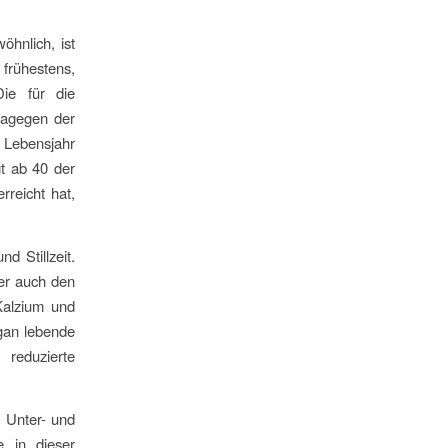
öhnlich, ist
 frühestens,
ie für die
dagegen der
. Lebensjahr
t ab 40 der
reicht hat,
d Stillzeit.
ter auch den
Kalzium und
egan lebende
reduzierte
s Unter- und
e in dieser