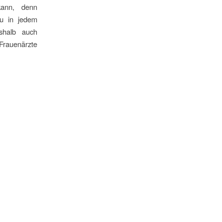
kann, denn
zu in jedem
eshalb auch
rauenärzte