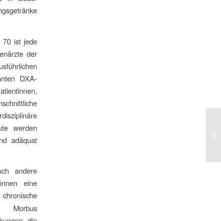
ngsgetränke
 70 ist jede
enärzte der
sführlichen
nnten DXA-
tientinnen,
chnittliche
isziplinäre
ute werden
Ge
und adäquat
uch andere
önnen eine
hronische
 Morbus
kungen, die