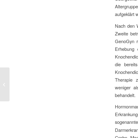
Altergrupp
aufgeklärt 
Nach den We
Zweite bet
GenoGyn ra
Erhebung 
Knochendic
die bereit
Knochendic
Therapie 
GenoGyn-Newsletter 6/2018
weniger al
behandelt.
Hormonman
Erkrankun
sogenann
Darmer
Crohn, Mag