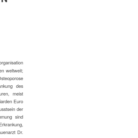
organisation
n weltweit;
 Osteoporose
ankung des
uren, meist
liarden Euro
sstsein der
hmung sind
Erkrankung,
uenarzt Dr.