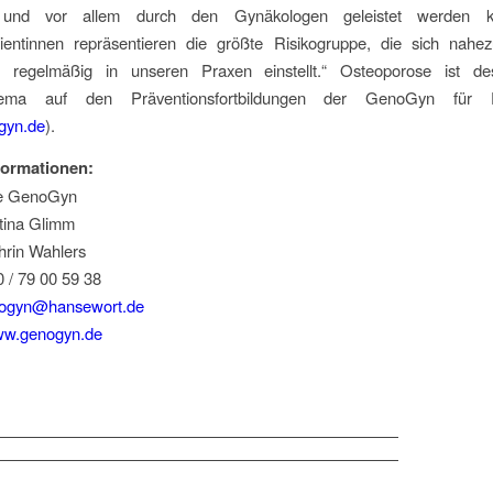
und vor allem durch den Gynäkologen geleistet werden 
ientinnen repräsentieren die größte Risikogruppe, die sich nahe
r regelmäßig in unseren Praxen einstellt.“ Osteoporose ist d
hema auf den Präventionsfortbildungen der GenoGyn für F
gyn.de
).
formationen:
le GenoGyn
tina Glimm
hrin Wahlers
0 / 79 00 59 38
ogyn@hansewort.de
w.genogyn.de