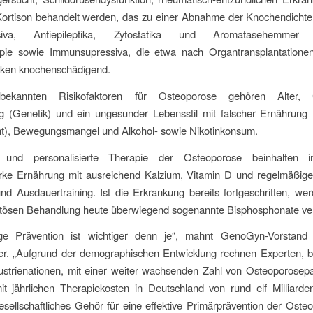
Kortison behandelt werden, das zu einer Abnahme der Knochendichte
essiva, Antiepileptika, Zytostatika und Aromatasehemme
pie sowie Immunsupressiva, die etwa nach Organtransplantationen
rken knochenschädigend.
kannten Risikofaktoren für Osteoporose gehören Alter, G
g (Genetik) und ein ungesunder Lebensstil mit falscher Ernährung 
t), Bewegungsmangel und Alkohol- sowie Nikotinkonsum.
n und personalisierte Therapie der Osteoporose beinhalten 
rke Ernährung mit ausreichend Kalzium, Vitamin D und regelmäßi
und Ausdauertraining. Ist die Erkrankung bereits fortgeschritten, we
ösen Behandlung heute überwiegend sogenannte Bisphosphonate ver
ge Prävention ist wichtiger denn je“, mahnt GenoGyn-Vorstand
r. „Aufgrund der demographischen Entwicklung rechnen Experten, b
ustrienationen, mit einer weiter wachsenden Zahl von Osteoporosep
it jährlichen Therapiekosten in Deutschland von rund elf Milliarde
sellschaftliches Gehör für eine effektive Primärprävention der Oste