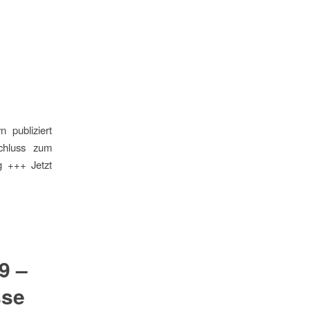
 publiziert
schluss zum
g +++ Jetzt
9 –
sse