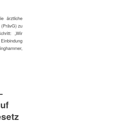
e ärztliche
 (PrävG) zu
hritt: „Wir
 Einbindung
inghammer,
–
uf
esetz