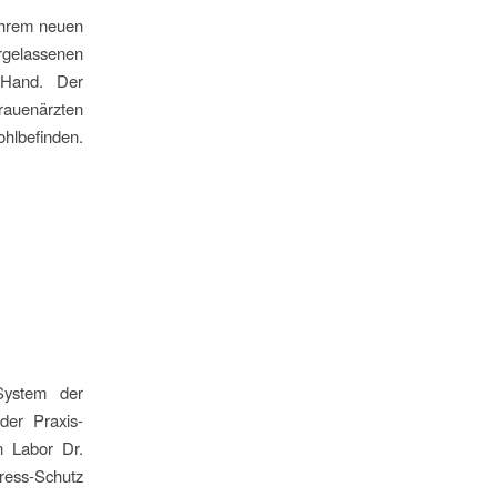
 ihrem neuen
rgelassenen
e Hand. Der
Frauenärzten
ohlbefinden.
System der
er Praxis-
n Labor Dr.
ress-Schutz