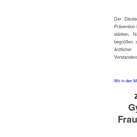
Der Deutsc
Prävention
stärken. N
begrüßen d
ärztliche
Vorstandsv
Wir in den M
G
Frau