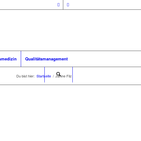
smedizin
Qualitätsmanagement
Du bist hier:
Startseite
/
Janine Filz