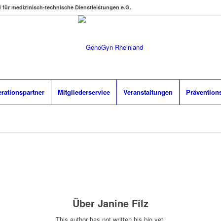
d für medizinisch-technische Dienstleistungen e.G.
rationspartner
Mitgliederservice
Veranstaltungen
Prävention
Über
Janine Filz
This author has not written his bio yet.