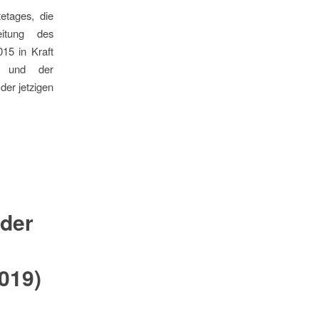
etages, die
itung des
015 in Kraft
it und der
der jetzigen
 der
019)