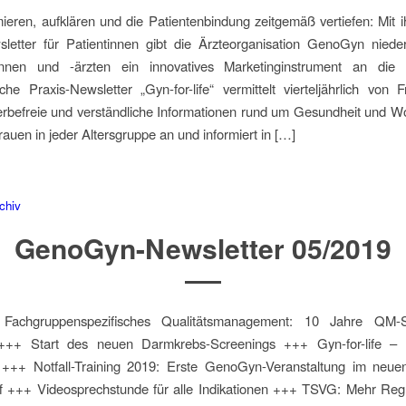
mieren, aufklären und die Patientenbindung zeitgemäß vertiefen: Mit
sletter für Patientinnen gibt die Ärzteorganisation GenoGyn niede
innen und -ärzten ein innovatives Marketinginstrument an di
sche Praxis-Newsletter „Gyn-for-life“ vermittelt vierteljährlich von 
werbefreie und verständliche Informationen rund um Gesundheit und W
Frauen in jeder Altersgruppe an und informiert in […]
chiv
GenoGyn-Newsletter 05/2019
achgruppenspezifisches Qualitätsmanagement: 10 Jahre QM-
++ Start des neuen Darmkrebs-Screenings +++ Gyn-for-life – d
 +++ Notfall-Training 2019: Erste GenoGyn-Veranstaltung im neue
ff +++ Videosprechstunde für alle Indikationen +++ TSVG: Mehr Reg