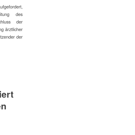
ufgefordert,
itung des
hluss der
g ärztlicher
tzender der
iert
en