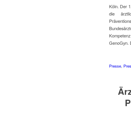
Köln. Der 1
die ärzt
Präventi
Bundesärzte
Kompetenz 
GenoGyn. Di
Presse
,
Pres
Ärz
P