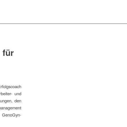
 für
rfolgscoach
beiter- und
stungen, den
smanagement
n GenoGyn-