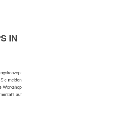
S IN
ungskonzept
: Sie melden
hte Workshop
hmerzahl auf