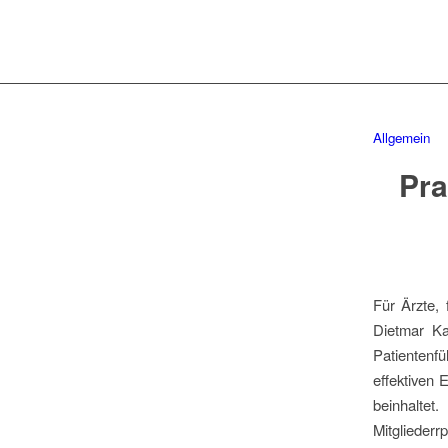
Allgemein
Pra
Für Ärzte,
Dietmar Ka
Patientenfü
effektiven
beinhalte
Mitgliederr