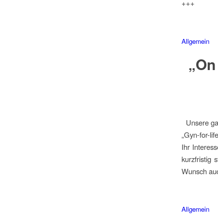
+++
Allgemein
„On
Unsere gan
„Gyn-for-li
Ihr Interes
kurzfristig
Wunsch auch
Allgemein