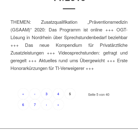
THEMEN: Zusatzqualifikation „Präventionsmedizin
(GSAAM)“ 2020: Das Programm ist online +++ OGT-
Lösung in Nordrhein über Sprechstundenbedarf beziehbar
+++ Das neue Kompendium für Privatärztliche
Zusatzleistungen +++ Videosprechstunden: gefragt und
geregelt +++ Aktuelles rund ums Übergewicht +++ Erste
Honorarkürzungen für TI-Verweigerer +++
«
‹
3
4
5
Seite 5 von 40
6
7
›
»